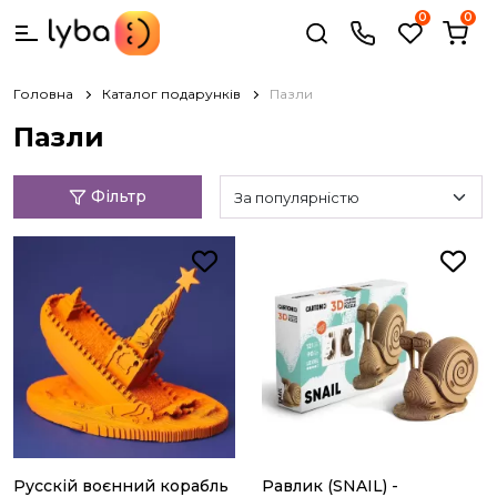
0
0
Головна
Каталог подарунків
Пазли
Пазли
Фільтр
За популярністю
Русскій воєнний корабль
Равлик (SNAIL) -