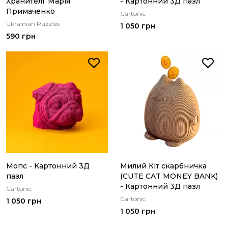
Хранителі. Марія
- Картонний 3Д пазл
Примаченко
Cartonic
Ukrainian Puzzles
1 050 грн
590 грн
Мопс - Картонний 3Д
Милий Кіт скарбничка
пазл
(CUTE CAT MONEY BANK)
- Картонний 3Д пазл
Cartonic
Cartonic
1 050 грн
1 050 грн