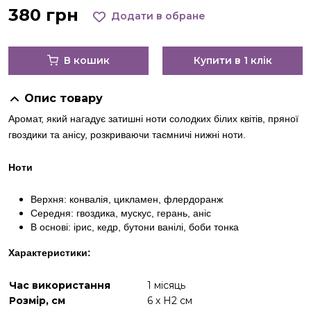
380 грн
Додати в обране
В кошик
Купити в 1 клік
Опис товару
Аромат, який нагадує затишні ноти солодких білих квітів, пряної
гвоздики та анісу, розкриваючи таємничі нижні ноти.
Ноти
Верхня: конвалія, цикламен, флердоранж
Середня: гвоздика, мускус, герань, аніс
В основі: ірис, кедр, бутони ванілі, боби тонка
Характеристики:
Час використання
1 місяць
Розмір, см
6 х Н2 см