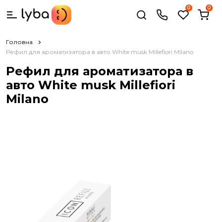
0
0
Головна
Рефил для ароматизатора в авто White musk Millefiori Milano
Рефил для ароматизатора в
авто White musk Millefiori
Milano