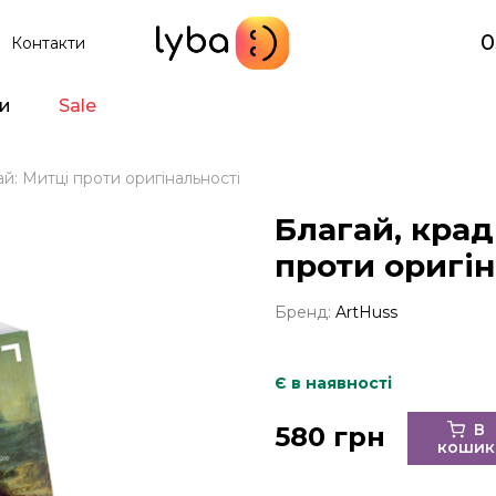
0
Контакти
и
Sale
ай: Митці проти оригінальності
Благай, крад
проти оригін
Бренд:
ArtHuss
Є в наявності
В
580 грн
кошик