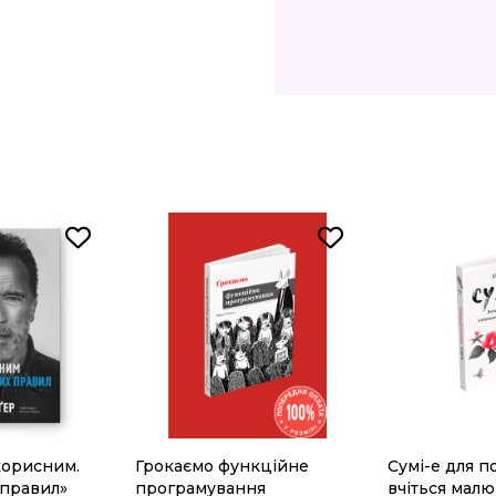
корисним.
Грокаємо функційне
Сумі-е для по
 правил»
програмування
вчіться мал