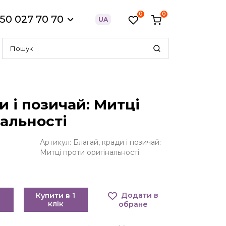
0
0
50 027 70 70
UA
и і позичай: Митці
альності
Артикул: Благай, кради і позичай:
Митці проти оригінальності
Додати в
Купити в 1
клік
обране