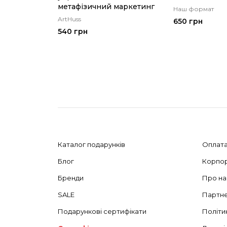
метафізичний маркетинг
Наш формат
ArtHuss
650 грн
540 грн
Каталог подарунків
Оплата
Блог
Корпор
Бренди
Про на
SALE
Партн
Подарункові сертифікати
Політи