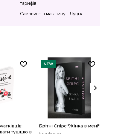
тарифів
Самовивіз з магазину - Луцьк
NEW
чатківців:
Брітні Спірс "Жінка в мені"
Книга. Пог
ювати тушшю в
місячні! - Ю
Наш формат