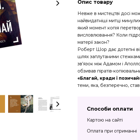
Опис товару
Невже в мистецтві досі мо
найвидатніші митці минули
який момент копія перетво
висловлювання? Коли підроб
матерії закон?
Роберт Шор дає дотепні ві
шлях заплутаними стежками 
зв’язок між Адамом і Апол
обзивав піратів-копіювальни
«Благай, кради і позичай
теми, яка, безперечно, ста
Способи оплати
Картою на сайті
Оплата при отриманні