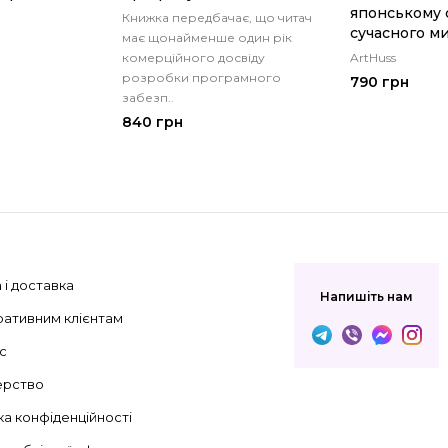
японському с
Книжка передбачає, що читач
сучасного м
має щонайменше один рік
комерційного досвіду
ArtHuss
розробки програмного
790 грн
забезп..
840 грн
 і доставка
Напишіть нам
ативним клієнтам
с
ерство
ка конфіденційності