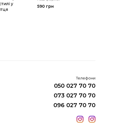
тилі у
Мелісса Ка
590 грн
итця
Назва Погов
місячні! Авто
доктор Мелісса
250 грн
Телефони
050 027 70 70
073 027 70 70
096 027 70 70