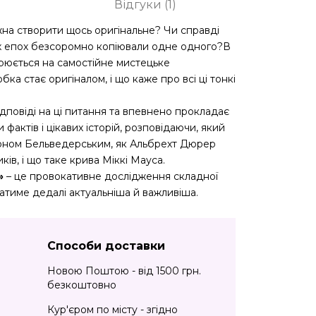
Відгуки (1)
жна створити щось оригінальне? Чи справді
х епох безсоромно копіювали одне одного?В
рюється на самостійне мистецьке
ка стає оригіналом, і що каже про всі ці тонкі
дповіді на ці питання та впевнено прокладає
фактів і цікавих історій, розповідаючи, який
лоном Бельведерським, як Альбрехт Дюрер
ків, і що таке крива Міккі Мауса.
»
– це провокативне дослідження складної
ватиме дедалі актуальніша й важливіша.
Способи доставки
Новою Поштою - від 1500 грн.
безкоштовно
Кур'єром по місту - згідно